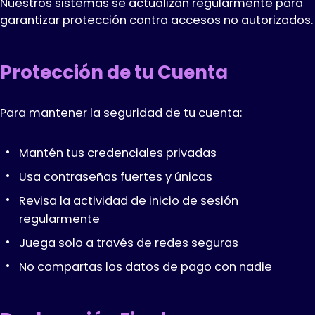
Nuestros sistemas se actualizan regularmente para
garantizar protección contra accesos no autorizados.
Protección de tu Cuenta
Para mantener la seguridad de tu cuenta:
Mantén tus credenciales privadas
Usa contraseñas fuertes y únicas
Revisa la actividad de inicio de sesión
regularmente
Juega solo a través de redes seguras
No compartas los datos de pago con nadie