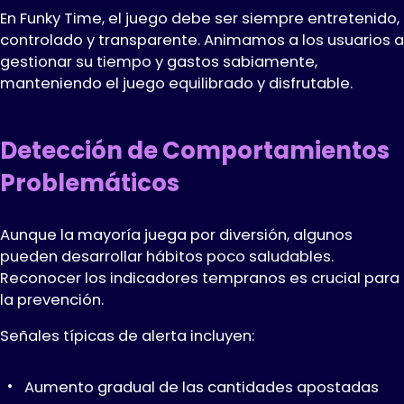
En Funky Time, el juego debe ser siempre entretenido,
controlado y transparente. Animamos a los usuarios a
gestionar su tiempo y gastos sabiamente,
manteniendo el juego equilibrado y disfrutable.
Detección de Comportamientos
Problemáticos
Aunque la mayoría juega por diversión, algunos
pueden desarrollar hábitos poco saludables.
Reconocer los indicadores tempranos es crucial para
la prevención.
Señales típicas de alerta incluyen:
Aumento gradual de las cantidades apostadas