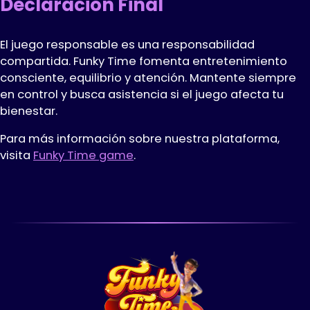
Declaración Final
El juego responsable es una responsabilidad
compartida. Funky Time fomenta entretenimiento
consciente, equilibrio y atención. Mantente siempre
en control y busca asistencia si el juego afecta tu
bienestar.
Para más información sobre nuestra plataforma,
visita
Funky Time game
.