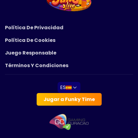
Política De Privacidad
Política De Cookies
Juego Responsable
Términos Y Condiciones
ES
Jugar a Funky Time