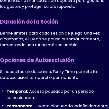
semanales o mensuales de depósito para gestionar
los gastos y proteger su presupuesto.
Duración de la Sesión
Define límites para cada sesión de juego. Una vez
alcanzados, el juego se pausa automáticamente,
fomentando una rutina más saludable.
Opciones de Autoexclusión
Si necesitas un descanso, Funky Time permite la
autoexclusión temporal o permanente:
Temporal:
Acceso pausado por un período
seleccionado.
Permanente:
Cuenta bloqueada indefinidamente;