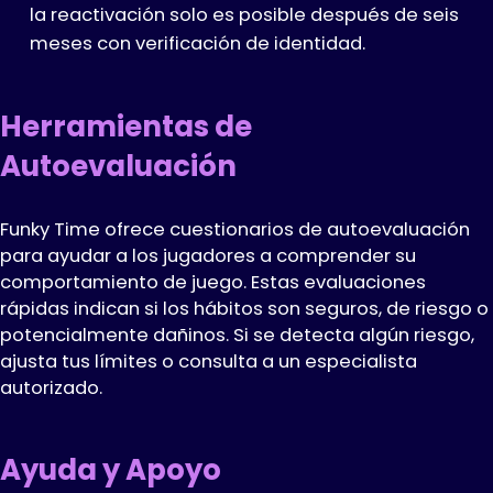
la reactivación solo es posible después de seis
meses con verificación de identidad.
Herramientas de
Autoevaluación
Funky Time ofrece cuestionarios de autoevaluación
para ayudar a los jugadores a comprender su
comportamiento de juego. Estas evaluaciones
rápidas indican si los hábitos son seguros, de riesgo o
potencialmente dañinos. Si se detecta algún riesgo,
ajusta tus límites o consulta a un especialista
autorizado.
Ayuda y Apoyo