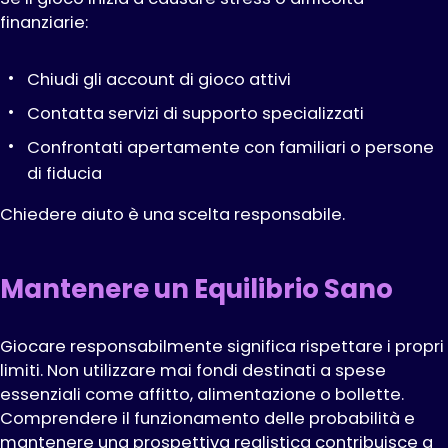
finanziarie:
Chiudi gli account di gioco attivi
Contatta servizi di supporto specializzati
Confrontati apertamente con familiari o persone
di fiducia
Chiedere aiuto è una scelta responsabile.
Mantenere un Equilibrio Sano
Giocare responsabilmente significa rispettare i propri
limiti. Non utilizzare mai fondi destinati a spese
essenziali come affitto, alimentazione o bollette.
Comprendere il funzionamento delle probabilità e
mantenere una prospettiva realistica contribuisce a