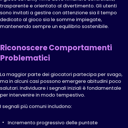
trasparente e orientato al divertimento. Gli utenti
sono invitati a gestire con attenzione sia il tempo
dedicato al gioco sia le somme impiegate,
mantenendo sempre un equilibrio sostenibile.
Riconoscere Comportamenti
Problematici
La maggior parte dei giocatori partecipa per svago,
ma in alcuni casi possono emergere abitudini poco
salutari. Individuare i segnali iniziali è fondamentale
per intervenire in modo tempestivo.
I segnali più comuni includono:
Incremento progressivo delle puntate