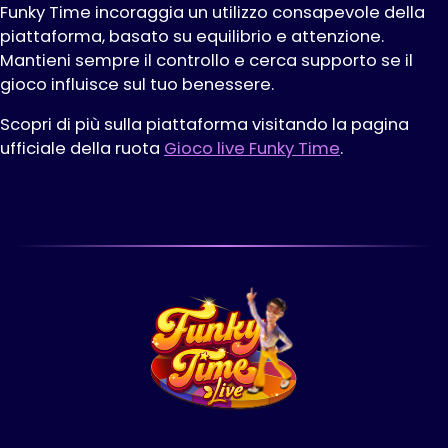
Funky Time incoraggia un utilizzo consapevole della
piattaforma, basato su equilibrio e attenzione.
Mantieni sempre il controllo e cerca supporto se il
gioco influisce sul tuo benessere.
Scopri di più sulla piattaforma visitando la pagina
ufficiale della ruota
Gioco live Funky Time
.