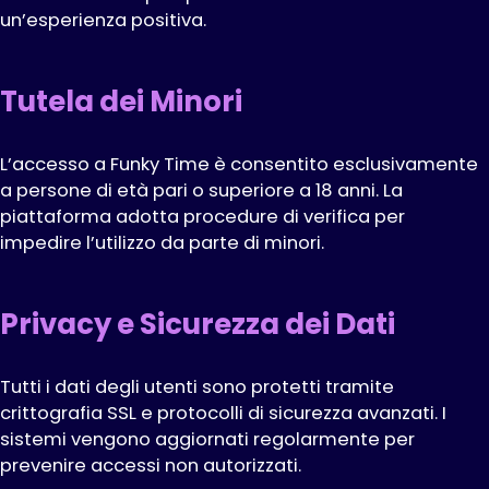
un’esperienza positiva.
Tutela dei Minori
L’accesso a Funky Time è consentito esclusivamente
a persone di età pari o superiore a 18 anni. La
piattaforma adotta procedure di verifica per
impedire l’utilizzo da parte di minori.
Privacy e Sicurezza dei Dati
Tutti i dati degli utenti sono protetti tramite
crittografia SSL e protocolli di sicurezza avanzati. I
sistemi vengono aggiornati regolarmente per
prevenire accessi non autorizzati.