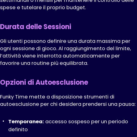
settimanali o mensili per mantenere il controllo delle
spese e tutelare il proprio budget.
Durata delle Sessioni
Gli utenti possono definire una durata massima per
ogni sessione di gioco. Al raggiungimento del limite,
l’attività viene interrotta automaticamente per
favorire una routine più equilibrata.
Opzioni di Autoesclusione
Funky Time mette a disposizione strumenti di
autoesclusione per chi desidera prendersi una pausa:
Temporanea:
accesso sospeso per un periodo
definito