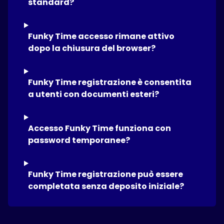
standard?
Funky Time accesso rimane attivo
dopo la chiusura del browser?
Funky Time registrazione è consentita
a utenti con documenti esteri?
Accesso Funky Time funziona con
password temporanee?
Funky Time registrazione può essere
completata senza deposito iniziale?