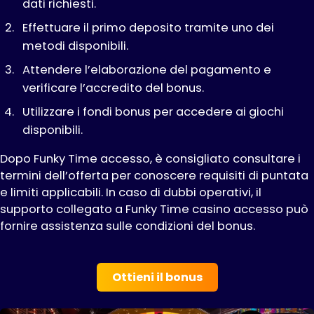
dati richiesti.
Effettuare il primo deposito tramite uno dei
metodi disponibili.
Attendere l’elaborazione del pagamento e
verificare l’accredito del bonus.
Utilizzare i fondi bonus per accedere ai giochi
disponibili.
Dopo Funky Time accesso, è consigliato consultare i
termini dell’offerta per conoscere requisiti di puntata
e limiti applicabili. In caso di dubbi operativi, il
supporto collegato a Funky Time casino accesso può
fornire assistenza sulle condizioni del bonus.
Ottieni il bonus